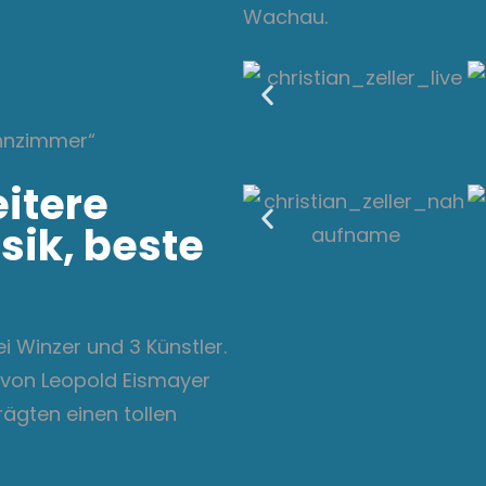
Wachau.
s
ohnzimmer“
eitere
sik, beste
i Winzer und 3 Künstler.
 von Leopold Eismayer
rägten einen tollen